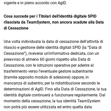
vigente e in pieno accordo con AgID.
Cosa succede per i Titolari dell'identità digitale SPID
rilasciata da TeamSystem, non ancora scadute alla Data
di Cessazione
CRM
Una volta individuata la data di cessazione dell'attività di
rilascio e gestione delle identità digitali SPID (la “Data di
Ecommerce
Cessazione”), riceverai un'informativa dedicata, con un
preavviso di almeno 60 giorni rispetto alla Data di
Email Marketing
Cessazione, con le istruzioni operative per aderire al
Fatturazione
trasferimento verso l'eventuale gestore subentrante
(tramite apposito modulo di adesione) oppure, in
Financial Solutions
mancanza di subentro, per la ridistribuzione secondo le
determinazioni di AgID. Fino alla Data di Cessazione, la tua
HR
identità digitale continuerà a funzionare regolarmente. Dal
Trust Services
momento della cessazione, la tua identità TeamSystem
non potrà più essere utilizzata ed entro quella data