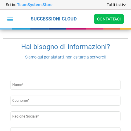
Sei in:
TeamSystem Store
Tutti i siti
SUCCESSIONI CLOUD
CONTATTACI
Successioni
Funzionalità
Prezzi
FAQ
Partner
Cloud
Hai bisogno di informazioni?
Siamo qui per aiutarti, non esitare a scriverci!