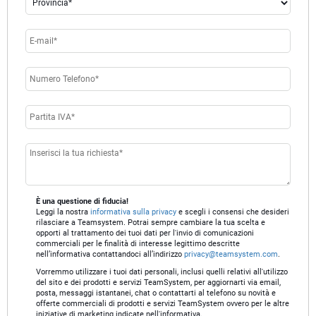
È una questione di fiducia!
Leggi la nostra
informativa sulla privacy
e scegli i consensi che desideri
rilasciare a Teamsystem. Potrai sempre cambiare la tua scelta e
opporti al trattamento dei tuoi dati per l'invio di comunicazioni
Teamsystem Corporate
commerciali per le finalità di interesse legittimo descritte
nell’informativa contattandoci all’indirizzo
privacy@teamsystem.com
.
Vorremmo utilizzare i tuoi dati personali, inclusi quelli relativi all'utilizzo
TeamSystem Store
del sito e dei prodotti e servizi TeamSystem, per aggiornarti via email,
posta, messaggi istantanei, chat o contattarti al telefono su novità e
offerte commerciali di prodotti e servizi TeamSystem ovvero per le altre
iniziative di marketing indicate nell'informativa.