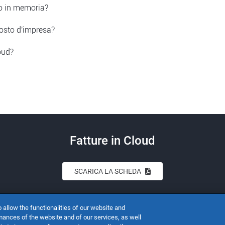
 quale licenza scegliere.
no in memoria?
e "Licenze e piani" del tuo account e seguire le istruzioni.
troverai tutti i dati che hai già inserito.
costo d'impresa?
si 12 mesi dalla scadenza della prova (o della licenza) senza al
 svolta, ma ciò può variare in base al regime fiscale che hai ado
oud?
 del software, risoluzione di problemi tecnici di base, diagnosi i
ftware e gestione delle richieste standard (ad esempio: domand
Fatture in Cloud
SCARICA LA SCHEDA
 allow the functionalities of our website and
mances of the website and of our services, as well