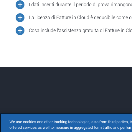
Puoi decidere se acquistare o no Fatture in Cloud e
I dati inseriti durante il periodo di prova rimango
Per attivare una licenza, dovrai andare nella sezion
Si, rimangono tutti. Quando acquisterai la licenza, ri
La licenza di Fatture in Cloud è deducibile come 
I dati vengono cancellati dal database solo trascor
È un onere deducibile, perché attinente all'attività
Cosa include l'assistenza gratuita di Fatture in Cl
Commercialista.
L’assistenza gratuita include domande sull’utilizzo
documentazione e FAQ online, aggiornamenti del so
generali).
We use cookies and other tracking technologies, also from third parties, to
offered services as well to measure in aggregated form traffic and perfor