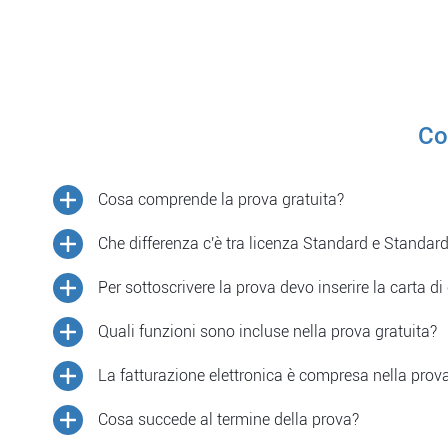
Co
Cosa comprende la prova gratuita?
L'adesione alla prova gratuita non attiva alcun ab
Che differenza c'è tra licenza Standard e Standard
parte tua; potrai scegliere se acquistare un piano sol
canone annuale è prevista una commissione una tan
La licenza Standard Forfettari è riservata agli utent
Per sottoscrivere la prova devo inserire la carta di
gestire l'IVA all'interno delle fatture, in quanto non
No. Basta solo l'indirizzo email per iniziare a utiliz
Quali funzioni sono incluse nella prova gratuita?
Tutte le funzioni della licenza Premium Plus, dalle 
La fatturazione elettronica è compresa nella prova
Puoi emettere fino a 100 documenti e registrare al 
No, durante la prova gratuita non è possibile attiva
Cosa succede al termine della prova?
elettroniche. Puoi però provare a creare i documenti