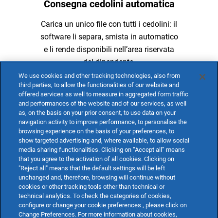
Consegna cedolini automatica
Carica un unico file con tutti i cedolini: il
software li separa, smista in automatico
e li rende disponibili nell’area riservata
del dipendente.
We use cookies and other tracking technologies, also from
Scopri
third parties, to allow the functionalities of our website and
offered services as well to measure in aggregated form traffic
and performances of the website and of our services, as well
as, on the basis on your prior consent, to use data on your
navigation activity to improve performance, to personalise the
browsing experience on the basis of your preferences, to
show targeted advertising and, where available, to allow social
media sharing functionalities. Clicking on “Accept all” means
that you agree to the activation of all cookies. Clicking on
"Reject all" means that the default settings will be left
unchanged and, therefore, browsing will continue without
cookies or other tracking tools other than technical or
technical analytics. To check the categories of cookies,
Gestione dello Studio
configure or change your cookie preferences , please click on
Change Preferences. For more information about cookies,