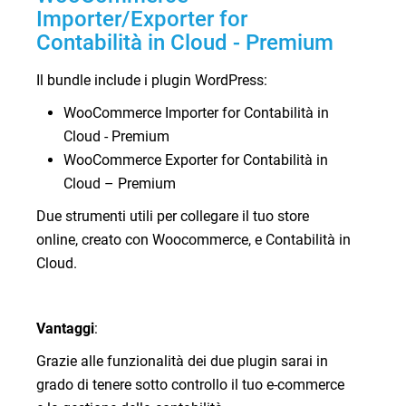
App e
Gestione
Fatturazione
Importer/Exporter for
Integrazioni
dei
elettronica
Contabilità in Cloud - Premium
cespiti
Glossario
di
Il bundle include i plugin WordPress:
contabilità
Finanza
WooCommerce Importer for Contabilità in
Agevolata
Cloud - Premium
Recensioni
WooCommerce Exporter for Contabilità in
Cloud – Premium
FAQ
Due strumenti utili per collegare il tuo store
online, creato con Woocommerce, e Contabilità in
Login
Cloud.
Teamsystem Corporate
Vantaggi
:
TeamSystem Store
Grazie alle funzionalità dei due plugin sarai in
grado di tenere sotto controllo il tuo e-commerce