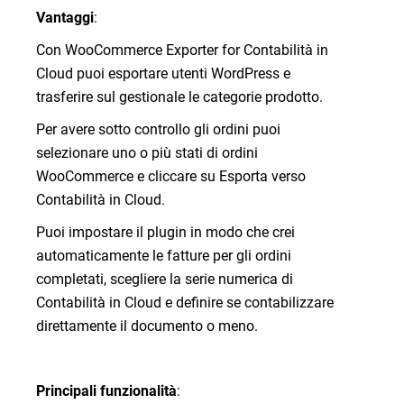
App e
Gestione
Fatturazione
Vantaggi
:
Integrazioni
dei
elettronica
cespiti
Glossario
Con WooCommerce Exporter for Contabilità in
di
Cloud puoi esportare utenti WordPress e
contabilità
trasferire sul gestionale le categorie prodotto.
Finanza
Agevolata
Per avere sotto controllo gli ordini puoi
selezionare uno o più stati di ordini
Recensioni
WooCommerce e cliccare su Esporta verso
Contabilità in Cloud.
FAQ
Puoi impostare il plugin in modo che crei
Login
automaticamente le fatture per gli ordini
completati, scegliere la serie numerica di
Contabilità in Cloud e definire se contabilizzare
Teamsystem Corporate
direttamente il documento o meno.
TeamSystem Store
Principali funzionalità
: