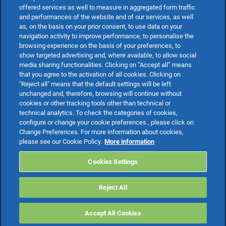
offered services as well to measure in aggregated form traffic
and performances of the website and of our services, as well
as, on the basis on your prior consent, to use data on your
navigation activity to improve performance, to personalise the
browsing experience on the basis of your preferences, to
show targeted advertising and, where available, to allow social
media sharing functionalities. Clicking on “Accept all” means
that you agree to the activation of all cookies. Clicking on
"Reject all" means that the default settings will be left
unchanged and, therefore, browsing will continue without
cookies or other tracking tools other than technical or
technical analytics. To check the categories of cookies,
configure or change your cookie preferences , please click on
Change Preferences. For more information about cookies,
please see our Cookie Policy.
More information
Cookies Settings
Reject All
Accept All Cookies