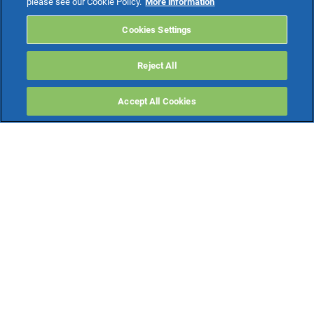
please see our Cookie Policy.
More information
Cookies Settings
Reject All
Accept All Cookies
INFORMATIVA
DICHIARAZIONE
COOKIE
PRIVACY
DI ACCESSIBILITÀ
TeamSystem S.p.A. società con socio unico soggetta all’attività di direzione e
coordinamento di TeamSystem Holdco S.p.A. - Cap. Soc. € 24.000.000 I.v. -