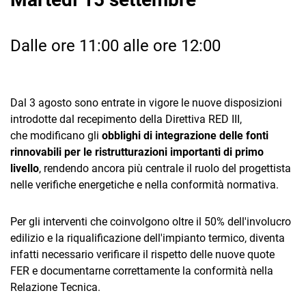
Dalle ore 11:00 alle ore 12:00
Dal 3 agosto sono entrate in vigore le nuove disposizioni
CRM
introdotte dal recepimento della Direttiva RED III,
che modificano gli
obblighi di integrazione delle fonti
Ecommerce
rinnovabili per le ristrutturazioni importanti di primo
Email Marketing
livello
, rendendo ancora più centrale il ruolo del progettista
nelle verifiche energetiche e nella conformità normativa.
Fatturazione
Financial Solutions
Per gli interventi che coinvolgono oltre il 50% dell'involucro
edilizio e la riqualificazione dell'impianto termico, diventa
HR
infatti necessario verificare il rispetto delle nuove quote
FER e documentarne correttamente la conformità nella
Trust Services
Relazione Tecnica.