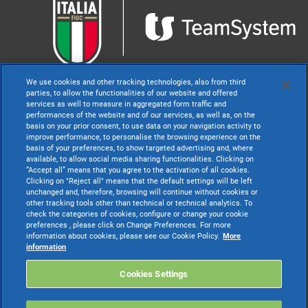
We use cookies and other tracking technologies, also from third
parties, to allow the functionalities of our website and offered
services as well to measure in aggregated form traffic and
performances of the website and of our services, as well as, on the
Terms & Conditions
basis on your prior consent, to use data on your navigation activity to
Privacy Policy
improve performance, to personalise the browsing experience on the
basis of your preferences, to show targeted advertising and, where
available, to allow social media sharing functionalities. Clicking on
Cookie Policy
“Accept all” means that you agree to the activation of all cookies.
Clicking on "Reject all" means that the default settings will be left
Dichiarazione di Accessibilità
unchanged and, therefore, browsing will continue without cookies or
other tracking tools other than technical or technical analytics. To
check the categories of cookies, configure or change your cookie
preferences , please click on Change Preferences. For more
information about cookies, please see our Cookie Policy.
More
information
Cookies Settings
TeamSystem S.p.A. società con socio unico soggetta all’attività di direzione e