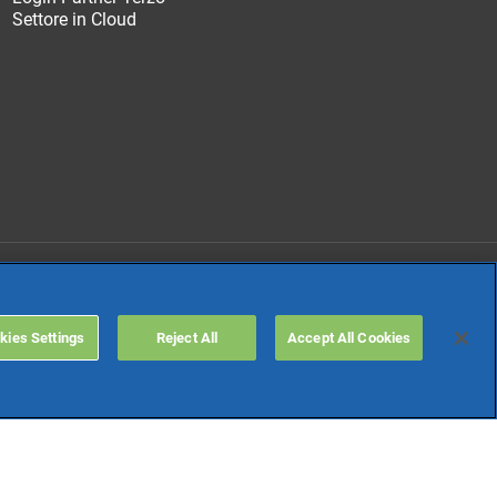
Settore in Cloud
TeamSystem Holdco
kies Settings
Reject All
Accept All Cookies