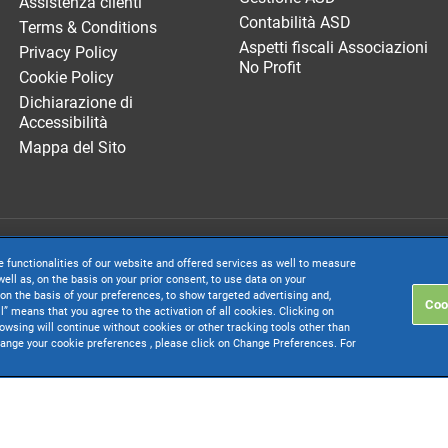
Assistenza clienti
Contabilità ASD
Terms & Conditions
Aspetti fiscali Associazioni
Privacy Policy
No Profit
Cookie Policy
Dichiarazione di
Accessibilità
Mappa del Sito
. società con socio unico soggetta all’attività di direzione e coordinamento di 
e functionalities of our website and offered services as well to measure
. € 24.000.000 I.v. - C.C.I.A.A. delle Marche - P.I. 01035310414
ell as, on the basis on your prior consent, to use data on your
on the basis of your preferences, to show targeted advertising and,
Coo
inistrativa: Via Sandro Pertini, 88 - 61122 Pesaro (PU) - Tutti i diritti riservati
ll” means that you agree to the activation of all cookies. Clicking on
rowsing will continue without cookies or other tracking tools other than
change your cookie preferences , please click on Change Preferences. For