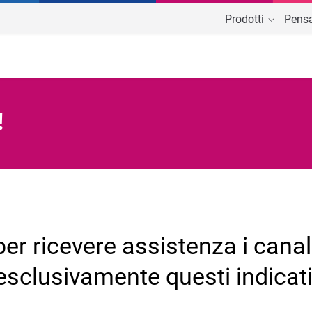
Prodotti
Pensa
 Cloud
TeamSystem Association
Associazioni di Categoria
A
tionale per Associazioni
Software Gestionale per Associ
di Categoria
!
Asili e strutture per l'infanzia
E
Commercialisti
er ricevere assistenza i canal
esclusivamente questi indicati