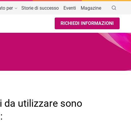
to per
Storie di successo
Eventi
Magazine
RICHIEDI INFORMAZIONI
ssociazioni culturali e musicali
AREE DI INTERESSE
azioni
Guida Bilancio ETS 2025
nti Filantropici e Fondazioni
Software Tessere Associative
Software Libro Soci Associazione
Programma per Tessere Associative
i da utilizzare sono
: