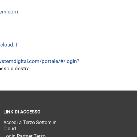
tem.com
cloud.it
ystemdigital.com/portale/#/login?
asso a destra.
LINK DI ACCESSO
Accedi a Terzo Settore in
Cloud
Login Partner Terzo