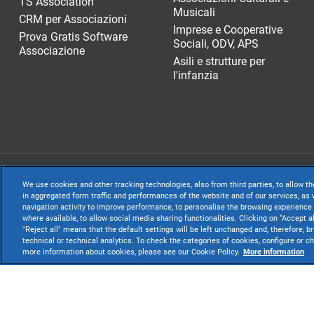
TS Association
Musicali
CRM per Associazioni
Imprese e Cooperative
Prova Gratis Software
Sociali, ODV, APS
Associazione
Asili e strutture per
l'infanzia
TeamSystem S.p.A
We use cookies and other tracking technologies, also from third parties, to allow th
S.p.A. - Cap. Soc
in aggregated form traffic and performances of the website and of our services, as w
navigation activity to improve performance, to personalise the browsing experience 
Sede Legale e Amm
where available, to allow social media sharing functionalities. Clicking on “Accept a
"Reject all" means that the default settings will be left unchanged and, therefore, b
Websolute
technical or technical analytics. To check the categories of cookies, configure or 
more information about cookies, please see our Cookie Policy.
More information